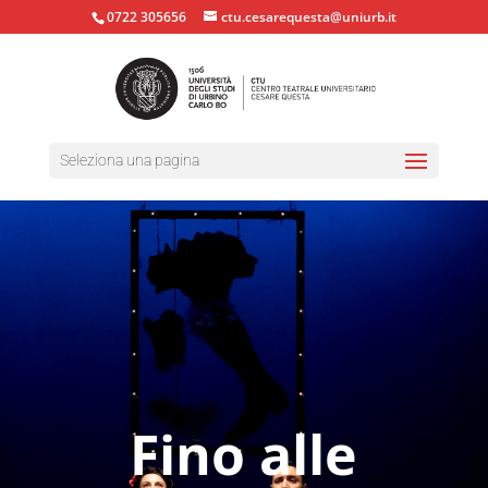
0722 305656
ctu.cesarequesta@uniurb.it
Seleziona una pagina
Fino alle