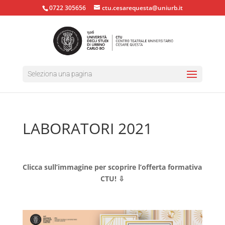
0722 305656
ctu.cesarequesta@uniurb.it
Seleziona una pagina
LABORATORI 2021
Clicca sull’immagine per scoprire l’offerta formativa
CTU! ⇩