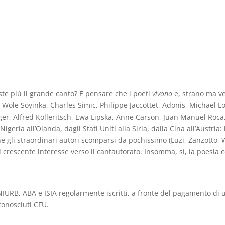
te più il grande canto? E pensare che i poeti
vivono
e, strano ma v
 Wole Soyinka, Charles Simic, Philippe Jaccottet, Adonis, Michael 
r, Alfred Kolleritsch, Ewa Lipska, Anne Carson, Juan Manuel Roca,
 Nigeria all’Olanda, dagli Stati Uniti alla Siria, dalla Cina all’Austr
e gli straordinari autori scomparsi da pochissimo (Luzi, Zanzotto, 
el crescente interesse verso il cantautorato. Insomma, sì, la poesia 
NIURB, ABA e ISIA regolarmente iscritti, a fronte del pagamento di 
conosciuti CFU.