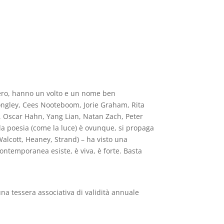
ero, hanno un volto e un nome ben
Longley, Cees Nooteboom, Jorie Graham, Rita
 Oscar Hahn, Yang Lian, Natan Zach, Peter
ia: la poesia (come la luce) è ovunque, si propaga
Walcott, Heaney, Strand) – ha visto una
contemporanea esiste, è viva, è forte. Basta
una tessera associativa di validità annuale