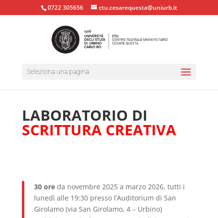
0722 305656
ctu.cesarequesta@uniurb.it
Seleziona una pagina
LABORATORIO DI
SCRITTURA CREATIVA
30 ore
da novembre 2025 a marzo 2026, t
utti i
lunedì
alle 19:30 presso l’Auditorium di San
Girolamo (via San Girolamo, 4 – Urbino)